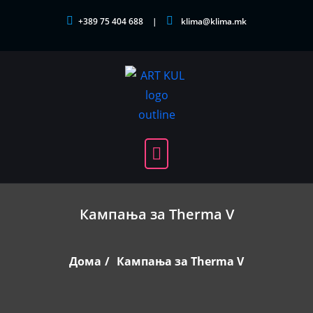
Skip
+389 75 404 688
klima@klima.mk
to
content
Кампања за Therma V
Дома
Кампања за Therma V